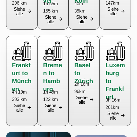
ver
Köln
296 km
147km
1h 55m
40m
Siehe
Siehe
155 km
39km
alle
alle
Siehe
Siehe
alle
alle
Frankf
Breme
Basel
Luxem
urt to
n to
to
burg
Münch
Hamb
Zürich
to
2h 16m
en
urg
Frankf
96km
4h 19m
1h 49m
urt
Siehe
393 km
122 km
3h 16m
alle
Siehe
Siehe
261km
alle
alle
Siehe
alle