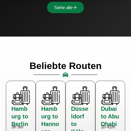
Siehe alle
Beliebte Routen
Hamb
Hamb
Düsse
Dubai
urg to
urg to
ldorf
to Abu
Berlin
Hanno
to
Dhabi
3h 9m
1h 41m