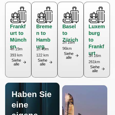
Frankf
Breme
Basel
Luxem
urt to
n to
to
burg
Münch
Hamb
Zürich
to
2h 16m
en
urg
Frankf
96km
4h 19m
1h 49m
urt
Siehe
393 km
122 km
3h 16m
alle
Siehe
Siehe
261km
alle
alle
Siehe
alle
Haben Sie
eine