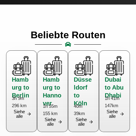
Beliebte Routen
Hamb
Hamb
Düsse
Dubai
urg to
urg to
ldorf
to Abu
Berlin
Hanno
to
Dhabi
3h 9m
1h 41m
ver
Köln
296 km
147km
1h 55m
40m
Siehe
Siehe
155 km
39km
alle
alle
Siehe
Siehe
alle
alle