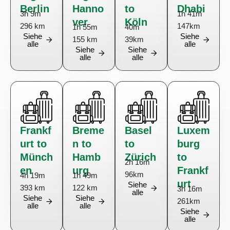
Berlin
Hanno
to
Dhabi
3h 9m
1h 41m
ver
Köln
296 km
147km
1h 55m
40m
Siehe
Siehe
155 km
39km
alle
alle
Siehe
Siehe
alle
alle
Frankf
Breme
Basel
Luxem
urt to
n to
to
burg
Münch
Hamb
Zürich
to
2h 16m
en
urg
Frankf
96km
4h 19m
1h 49m
urt
Siehe
393 km
122 km
3h 16m
alle
Siehe
Siehe
261km
alle
alle
Siehe
alle