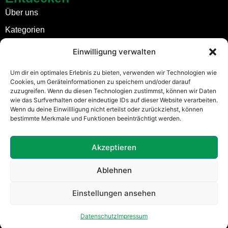
Über uns
Kategorien
Stadt-Zu-Stadt-Fahrten
Einwilligung verwalten
Kontakt
Um dir ein optimales Erlebnis zu bieten, verwenden wir Technologien wie
Cookies, um Geräteinformationen zu speichern und/oder darauf
Rechtliches
zuzugreifen. Wenn du diesen Technologien zustimmst, können wir Daten
wie das Surfverhalten oder eindeutige IDs auf dieser Website verarbeiten.
Impressum
Wenn du deine Einwillligung nicht erteilst oder zurückziehst, können
bestimmte Merkmale und Funktionen beeinträchtigt werden.
Allgemeine Geschäftsbedingungen
Datenschutz
Akzeptieren
Ablehnen
I
X
X
Einstellungen ansehen
Copyright © 2025
xactlane.
All Right
n
i
-
s
n
t
Reserved.
t
g
w
Datenschutz
Impressum
a
i