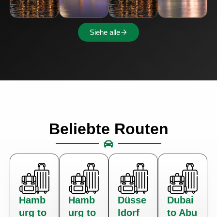
Siehe alle
Beliebte Routen
Hamb
Hamb
Düsse
Dubai
urg to
urg to
ldorf
to Abu